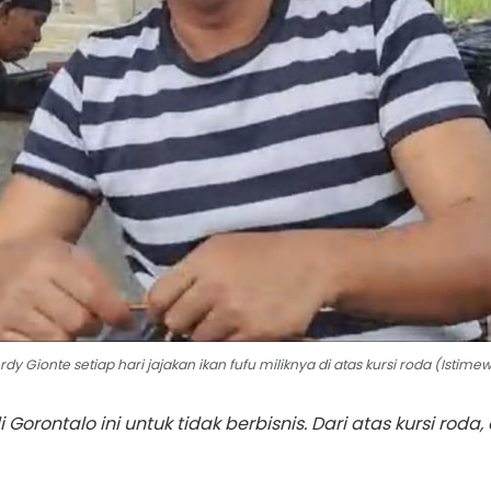
rdy Gionte setiap hari jajakan ikan fufu miliknya di atas kursi roda (Istime
Gorontalo ini untuk tidak berbisnis. Dari atas kursi rod