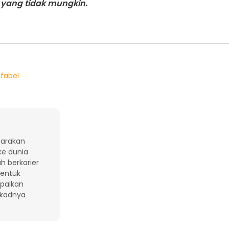
yang tidak mungkin.
ifabel
uarakan
ke dunia
ah berkarier
bentuk
paikan
ekadnya