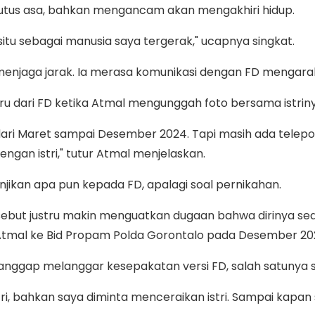
us asa, bahkan mengancam akan mengakhiri hidup.
 situ sebagai manusia saya tergerak," ucapnya singkat.
menjaga jarak. Ia merasa komunikasi dengan FD mengarah
u dari FD ketika Atmal mengunggah foto bersama istrinya
 dari Maret sampai Desember 2024. Tapi masih ada telep
ngan istri," tutur Atmal menjelaskan.
jikan apa pun kepada FD, apalagi soal pernikahan.
but justru makin menguatkan dugaan bahwa dirinya sed
Atmal ke Bid Propam Polda Gorontalo pada Desember 20
 dianggap melanggar kesepakatan versi FD, salah satunya 
tri, bahkan saya diminta menceraikan istri. Sampai kapa