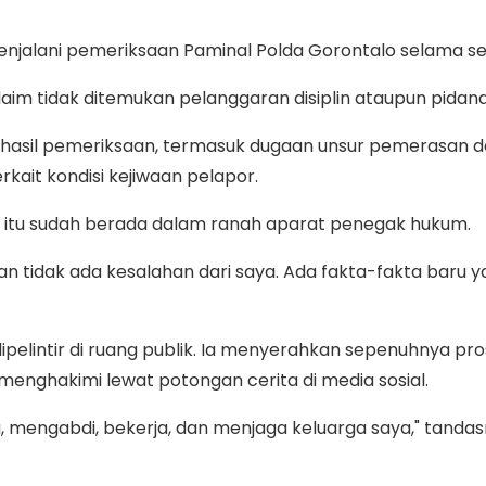
 menjalani pemeriksaan Paminal Polda Gorontalo selama s
laim tidak ditemukan pelanggaran disiplin ataupun pidana
i hasil pemeriksaan, termasuk dugaan unsur pemerasan d
erkait kondisi kejiwaan pelapor.
tu sudah berada dalam ranah aparat penegak hukum.
lkan tidak ada kesalahan dari saya. Ada fakta-fakta bar
i dipelintir di ruang publik. Ia menyerahkan sepenuhnya 
enghakimi lewat potongan cerita di media sosial.
ja, mengabdi, bekerja, dan menjaga keluarga saya," tandas