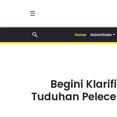
☰
Home
Hulonthalo
Begini Klari
Tuduhan Pelec