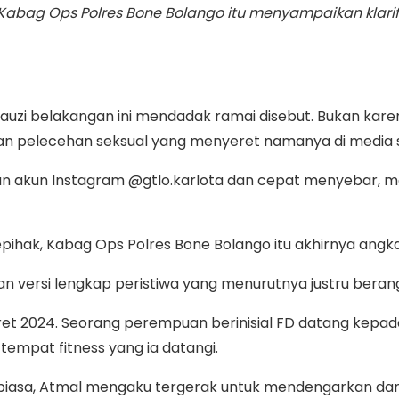
Kabag Ops Polres Bone Bolango itu menyampaikan klari
uzi belakangan ini mendadak ramai disebut. Bukan kar
gan pelecehan seksual yang menyeret namanya di media s
n akun Instagram @gtlo.karlota dan cepat menyebar, me
pihak, Kabag Ops Polres Bone Bolango itu akhirnya angka
versi lengkap peristiwa yang menurutnya justru beran
aret 2024. Seorang perempuan berinisial FD datang kep
 tempat fitness yang ia datangi.
ia biasa, Atmal mengaku tergerak untuk mendengarkan 