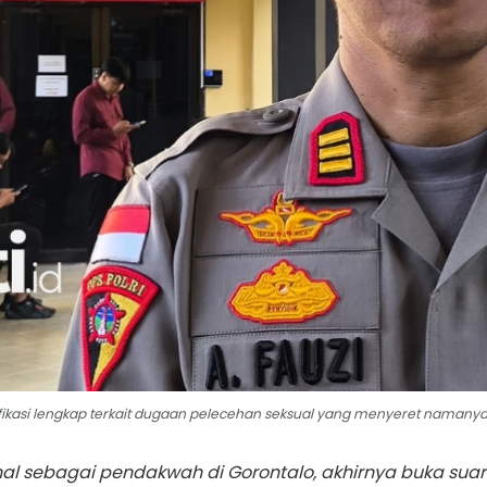
fikasi lengkap terkait dugaan pelecehan seksual yang menyeret namanya di
enal sebagai pendakwah di Gorontalo, akhirnya buka sua