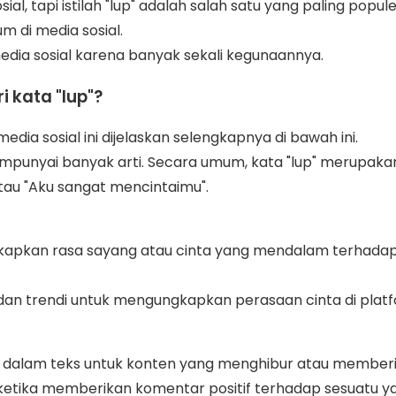
al, tapi istilah "lup" adalah salah satu yang paling popule
m di media sosial.
edia sosial karena banyak sekali kegunaannya.
 kata "lup"?
i media sosial ini dijelaskan selengkapnya di bawah ini.
" mempunyai banyak arti. Secara umum, kata "lup" merupak
tau "Aku sangat mencintaimu".
ngkapkan rasa sayang atau cinta yang mendalam terhada
t dan trendi untuk mengungkapkan perasaan cinta di platf
kan dalam teks untuk konten yang menghibur atau membe
akan ketika memberikan komentar positif terhadap sesuat