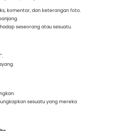
eks, komentar, dan keterangan foto.
panjang.
erhadap seseorang atau sesuatu.
".
ayang.
angkan.
mengungkapkan sesuatu yang mereka
ta.