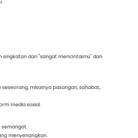
r.
an singkatan dari "sangat mencintaimu" dan
p seseorang, misalnya pasangan, sahabat,
orm media sosial.
ri semangat.
u yang menyenangkan.