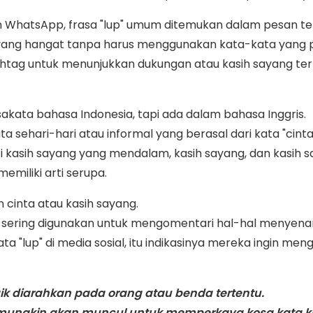
dan WhatsApp, frasa "lup" umum ditemukan dalam pesan t
 yang hangat tanpa harus menggunakan kata-kata yang 
 hashtag untuk menunjukkan dukungan atau kasih sayang t
akata bahasa Indonesia, tapi ada dalam bahasa Inggris.
a sehari-hari atau informal yang berasal dari kata "cinta
rti kasih sayang yang mendalam, kasih sayang, dan kasih s
memiliki arti serupa.
n cinta atau kasih sayang.
ini sering digunakan untuk mengomentari hal-hal menyen
ta "lup" di media sosial, itu indikasinya mereka ingin 
baik diarahkan pada orang atau benda tertentu.
ari mungkin akan muncul untuk memperkaya kosa kata ki