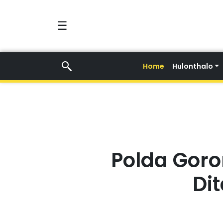
☰
Home
Hulonthalo
Polda Goro
Di