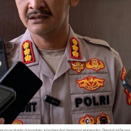
Humas Polda Gorontalo, Kombes Pol Desmont Harjendro (Berinti.id/Husnu