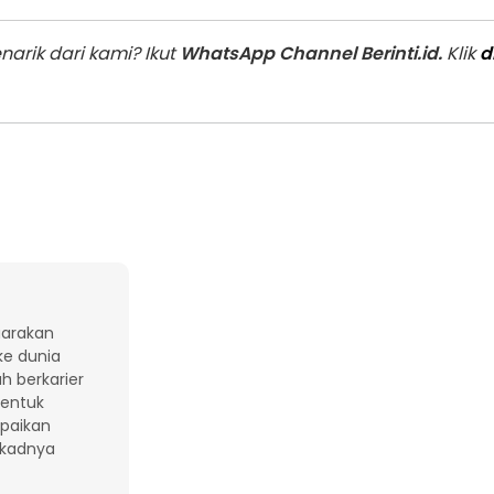
arik dari kami? Ikut
WhatsApp Channel Berinti.id.
Klik
d
uarakan
ke dunia
ah berkarier
bentuk
paikan
ekadnya