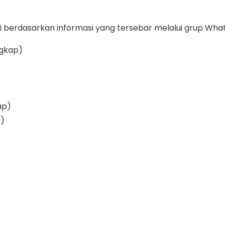
si berdasarkan informasi yang tersebar melalui grup Wha
ngkap)
ap)
s)