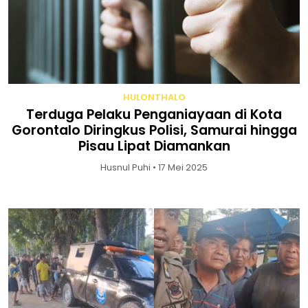
HULONTHALO
Terduga Pelaku Penganiayaan di Kota
Gorontalo Diringkus Polisi, Samurai hingga
Pisau Lipat Diamankan
Husnul Puhi • 17 Mei 2025