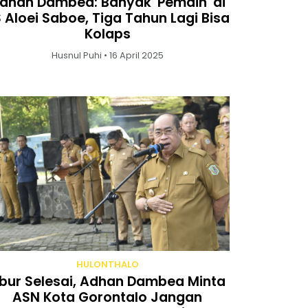
dhan Dambea: Banyak 'Pemain' di
 Aloei Saboe, Tiga Tahun Lagi Bisa
Kolaps
Husnul Puhi • 16 April 2025
HULONTHALO
ibur Selesai, Adhan Dambea Minta
ASN Kota Gorontalo Jangan