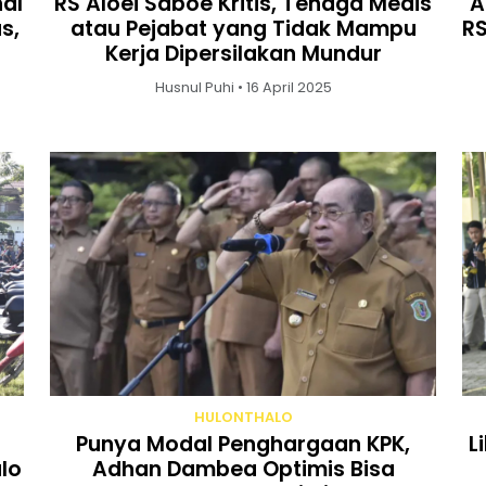
al
RS Aloei Saboe Kritis, Tenaga Medis
A
s,
atau Pejabat yang Tidak Mampu
RS
Kerja Dipersilakan Mundur
Husnul Puhi • 16 April 2025
HULONTHALO
Punya Modal Penghargaan KPK,
L
lo
Adhan Dambea Optimis Bisa