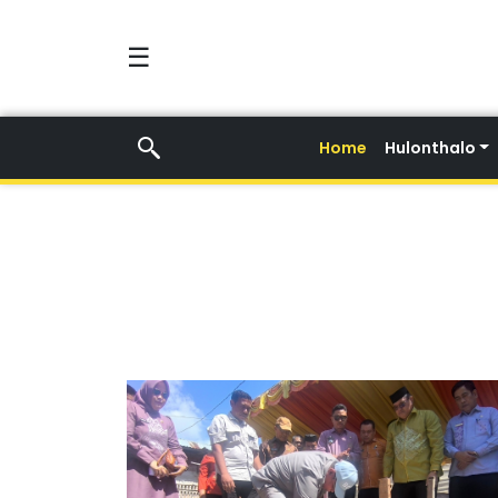
☰
Home
Hulonthalo