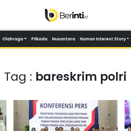
Olahraga
Pilkada
Nusantara
Human Interest Story
Tag :
bareskrim polri