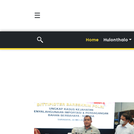
☰
Home
Hulonthalo